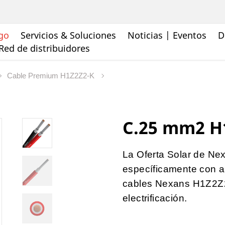
go
Servicios & Soluciones
Noticias | Eventos
D
Red de distribuidores
Cable Premium H1Z2Z2-K
C.25 mm2 H
La Oferta Solar de Ne
específicamente con al
cables Nexans H1Z2Z2
electrificación.