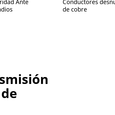
ridad Ante
Conductores desn
ndios
de cobre
smisión
 de