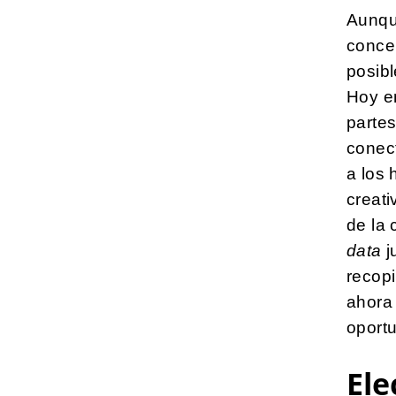
Aunqu
concep
posib
Hoy en
partes
conec
a los 
creati
de la 
data
j
recopi
ahora
oportu
Ele