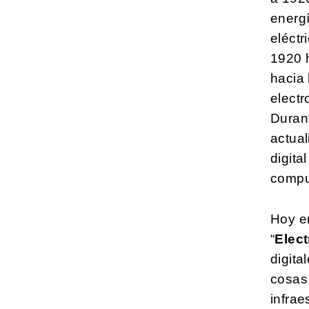
energí
eléctr
1920 h
hacia 
electr
Durant
actual
digita
comput
Hoy en
“
Elect
digital
cosas 
infrae