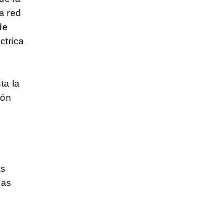
ra red
de
ctrica
ta la
ión
as
las