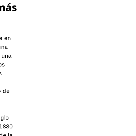
 más
e en
 una
e una
os
s
o de
iglo
 1880
de la