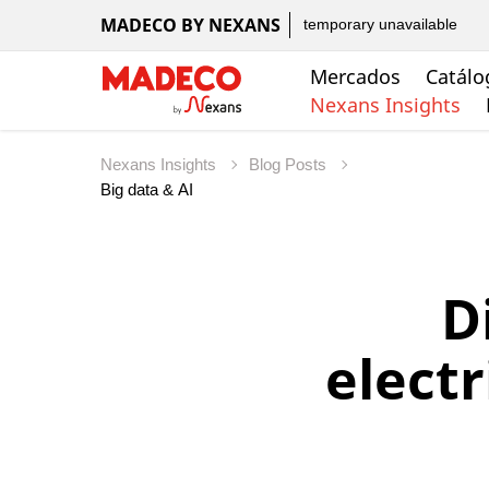
MADECO BY NEXANS
temporary unavailable
Mercados
Catálo
Nexans Insights
Nexans Insights
Blog Posts
D
electr