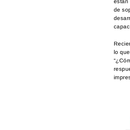
están 
de sop
desarr
capaci
Recie
lo que
“¿Cóm
respu
impre