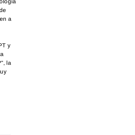
ología
 de
den a
PT y
ta
”, la
muy