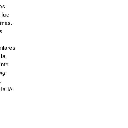
os
 fue
smas.
s
ilares
 la
ente
big
a
 la IA