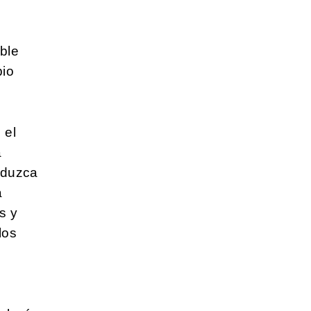
e
ible
bio
 el
a
reduzca
a
s y
los
s