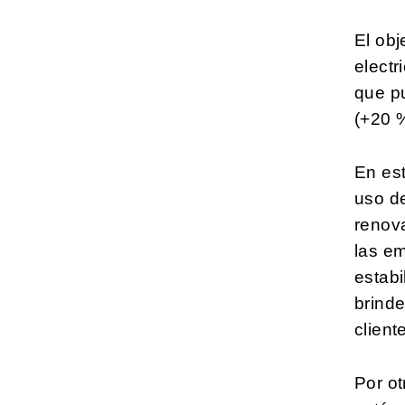
El obj
electr
que p
(+20 
En est
uso de
renova
las em
estabi
brinde
client
Por ot