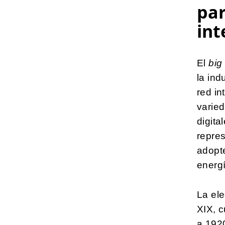
par
int
El
big
la ind
red in
varie
digita
repres
adopt
energí
La ele
XIX, c
a 192