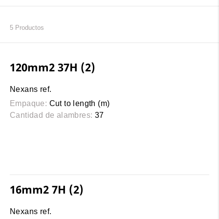
5
Productos
120mm2 37H (2)
Nexans ref.
Empaque:
Cut to length (m)
Cantidad de alambres:
37
16mm2 7H (2)
Nexans ref.